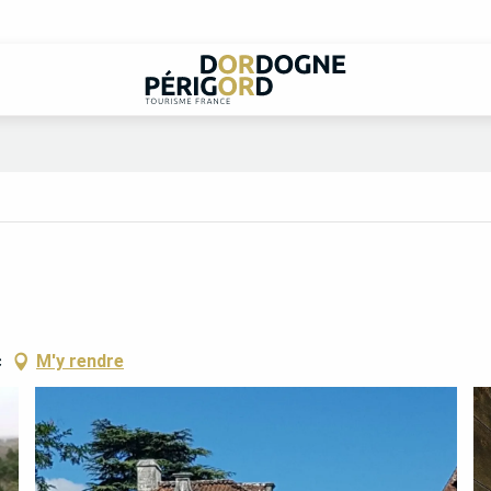
c
M'y rendre