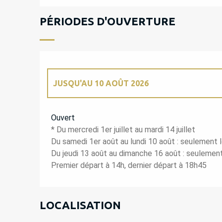
PÉRIODES D'OUVERTURE
JUSQU'AU
10 AOÛT 2026
DU
1 JUILLET 2026
AU
14 JUILLET 2026
Ouvert
* Du mercredi 1er juillet au mardi 14 juillet
DU
13 AOÛT 2026
AU
16 AOÛT 2026
Du samedi 1er août au lundi 10 août : seulement l
Du jeudi 13 août au dimanche 16 août : seulement 
Premier départ à 14h, dernier départ à 18h45
LOCALISATION