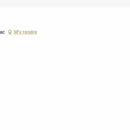
sac
M'y rendre