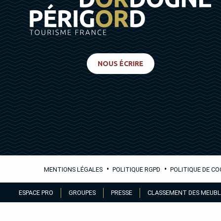
NOUS ÉCRIRE
•
•
MENTIONS LÉGALES
POLITIQUE RGPD
POLITIQUE DE CO
Aller
ESPACE PRO
GROUPES
PRESSE
CLASSEMENT DES MEUBL
au
contenu