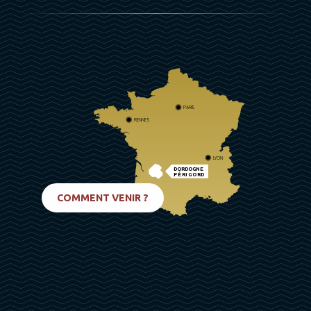
PARIS
RENNES
LYON
DORDOGNE
PÉRIGORD
BIARRITZ
COMMENT VENIR ?