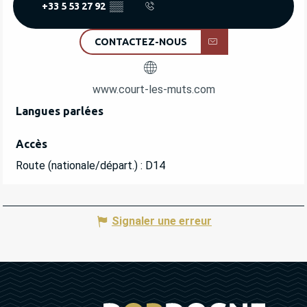
+33 5 53 27 92
▒▒
CONTACTEZ-NOUS
www.court-les-muts.com
Langues parlées
Langues parlées
Accès
Accès
Route (nationale/départ.) : D14
Signaler une erreur