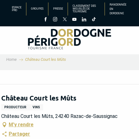
Aller
RANDONNÉE
CLASSEMENT DES
ESPACE
GROUPES
PRESSE
MEUBLÉS DE
EN
au
PRO
TOURISME
DORDOGNE
contenu
principal
Home
Château Court les Mûts
Château Court les Mûts
PRODUCTEUR
VINS
Château Court les Mûts, 24240 Razac-de-Saussignac
M'y rendre
Partager