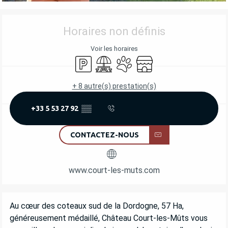
OUVERTURE ET COORDONNÉES
Horaires non définis
Voir les horaires
Parking
Aire de pique nique
Animaux acceptés
Boutique
+ 8 autre(s) prestation(s)
+33 5 53 27 92
▒▒
CONTACTEZ-NOUS
www.court-les-muts.com
DESCRIPTION
Au cœur des coteaux sud de la Dordogne, 57 Ha, 
généreusement médaillé, Château Court-les-Mûts vous 