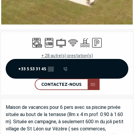
OUVERTURE ET COORDONNÉES
Lave linge
Lave vaisselle
Télévision
WiFi
Piscine
Parking
+ 28 autre(s) prestation(s)
+33 5 53 31 45
▒▒
CONTACTEZ-NOUS
DESCRIPTION
Maison de vacances pour 6 pers avec sa piscine privée 
située au bout de la terrasse (8m x 4 m prof. 0.90 à 1.60 
m). Située en campagne, à seulement 600 m du joli petit 
village de St Léon sur Vézère ( ses commerces, 