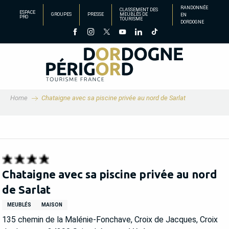
Aller
RANDONNÉE
CLASSEMENT DES
ESPACE
GROUPES
PRESSE
MEUBLÉS DE
EN
au
PRO
TOURISME
DORDOGNE
contenu
principal
Home
Chataigne avec sa piscine privée au nord de Sarlat
Chataigne avec sa piscine privée au nord
de Sarlat
MEUBLÉS
MAISON
135 chemin de la Malénie-Fonchave, Croix de Jacques, Croix