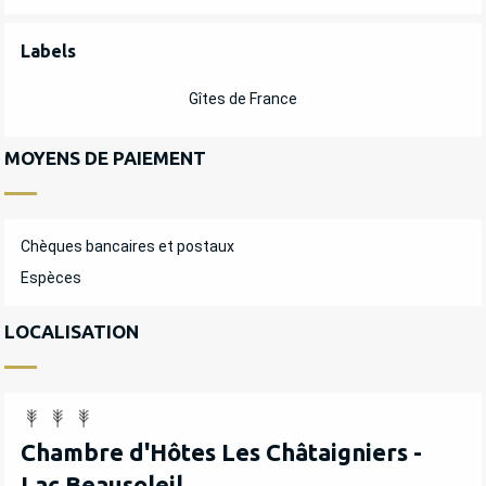
OFFRES DE PRESTATIONS
Labels
Labels
Gîtes de France
MOYENS DE PAIEMENT
Chèques bancaires et postaux
Espèces
LOCALISATION
Chambre d'Hôtes Les Châtaigniers -
Lac Beausoleil