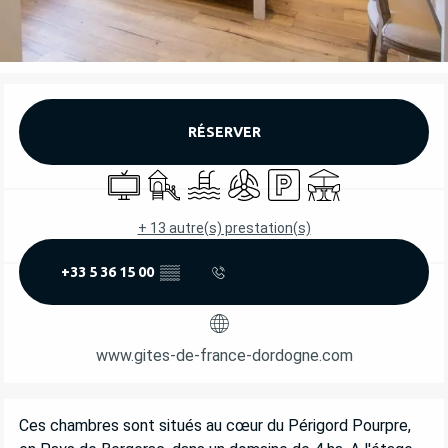
OUVERTURE ET COORDONNÉES
RÉSERVER
Télévision
Jeux pour enfants / Espace jeux
Piscine
Air conditionné
Parking
Terrasse
+ 13 autre(s) prestation(s)
+33 5 36 15 00
▒▒
www.gites-de-france-dordogne.com
DESCRIPTION
Ces chambres sont situés au cœur du Périgord Pourpre, 