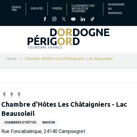
Aller
RANDONNÉE
CLASSEMENT DES
ESPACE
GROUPES
PRESSE
MEUBLÉS DE
EN
au
PRO
TOURISME
DORDOGNE
contenu
principal
Home
Chambre d'Hôtes Les Châtaigniers - Lac Beausoleil
Chambre d'Hôtes Les Châtaigniers - Lac
Beausoleil
CHAMBRES D'HÔTES
MAISON
Rue Foncabalinque, 24140 Campsegret