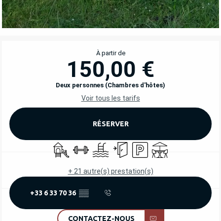
OUVERTURE ET COORDONNÉES
À partir de
150,00 €
Deux personnes (Chambres d'hôtes)
Voir tous les tarifs
RÉSERVER
Jeux pour enfants / Espace jeux
Salle de sport
Piscine
Entrée indépendante
Parking
Terrasse
+ 21 autre(s) prestation(s)
+33 6 33 70 36
▒▒
CONTACTEZ-NOUS