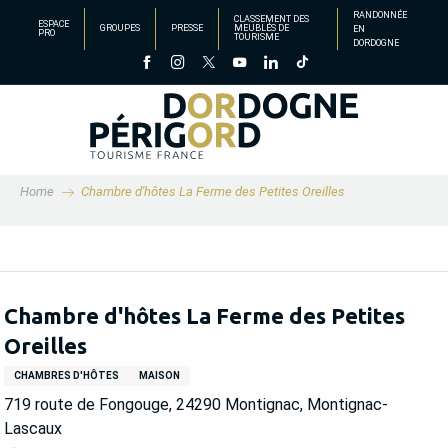
Aller
RANDONNÉE
CLASSEMENT DES
ESPACE
GROUPES
PRESSE
MEUBLÉS DE
EN
au
PRO
TOURISME
DORDOGNE
contenu
principal
Home
Chambre d'hôtes La Ferme des Petites Oreilles
Chambre d'hôtes La Ferme des Petites
Oreilles
CHAMBRES D'HÔTES
MAISON
719 route de Fongouge, 24290 Montignac, Montignac-
Lascaux