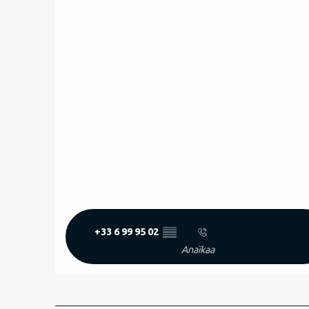
+33 6 99 95 02
▒▒
Anaïkaa