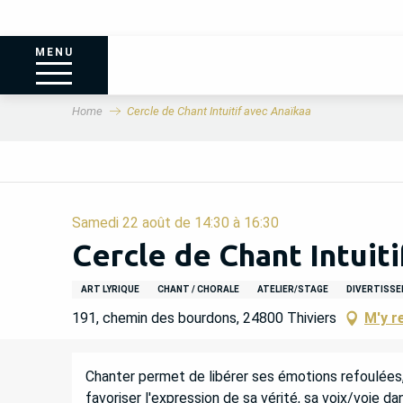
MENU
Home
Cercle de Chant Intuitif avec Anaïkaa
Samedi 22 août de 14:30 à 16:30
Cercle de Chant Intuit
ART LYRIQUE
CHANT / CHORALE
ATELIER/STAGE
DIVERTISS
191, chemin des bourdons, 24800 Thiviers
M'y r
DESCRIPTION
Chanter permet de libérer ses émotions refoulées, 
favoriser l'expression de sa vérité, sa voix/voie dan