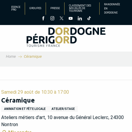
Aller
RANDONNÉE
CLASSEMENT DES
ESPACE
GROUPES
PRESSE
MEUBLÉS DE
EN
au
PRO
TOURISME
DORDOGNE
contenu
principal
Home
Céramique
Samedi 29 août de 10:30 à 17:00
Céramique
ANIMATION ET FÊTE LOCALE
ATELIER/STAGE
Ateliers métiers d'art, 10 avenue du Général Leclerc, 24300
Nontron