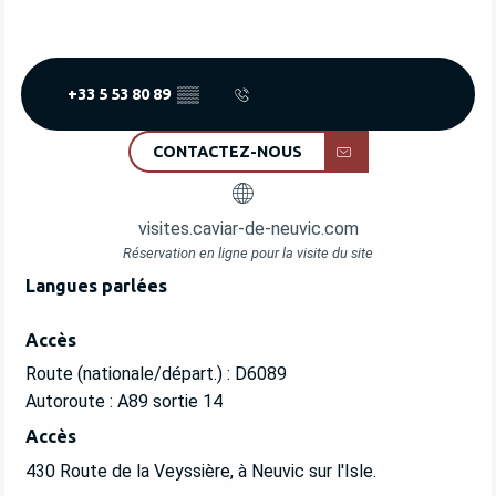
+33 5 53 80 89
▒▒
CONTACTEZ-NOUS
visites.caviar-de-neuvic.com
Réservation en ligne pour la visite du site
Langues parlées
Langues parlées
Accès
Accès
Route (nationale/départ.) : D6089
Autoroute : A89 sortie 14
Accès
Accès
430 Route de la Veyssière, à Neuvic sur l'Isle.