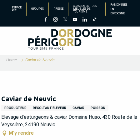
Aller
RANDONNÉE
CLASSEMENT DES
ESPACE
GROUPES
PRESSE
MEUBLÉS DE
EN
au
PRO
TOURISME
DORDOGNE
contenu
principal
Home
Caviar de Neuvic
Caviar de Neuvic
PRODUCTEUR
RÉCOLTANT ÉLEVEUR
CAVIAR
POISSON
Elevage d'esturgeons & caviar Domaine Huso, 430 Route de la
Veyssière, 24190 Neuvic
M'y rendre