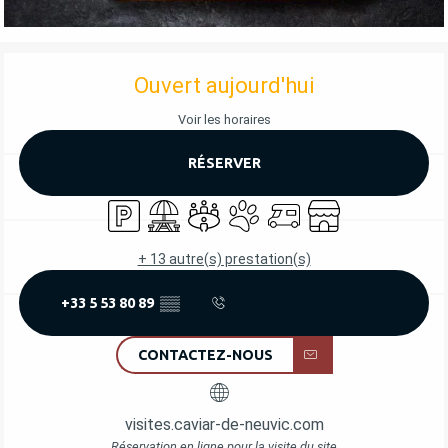
OUVERTURE ET COORDONNÉES
Ouvert aujourd'hui
Voir les horaires
RÉSERVER
Parking
Aire de pique nique
Salle de réunion
Animaux acceptés
Accueil camping car
Boutique
+ 13 autre(s) prestation(s)
+33 5 53 80 89
▒▒
CONTACTEZ-NOUS
visites.caviar-de-neuvic.com
Réservation en ligne pour la visite du site