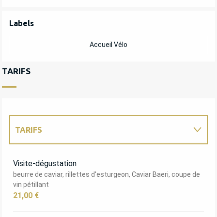
OFFRES DE PRESTATIONS
Labels
Labels
Accueil Vélo
TARIFS
TARIFS
TARIFS 2027
Visite-dégustation
beurre de caviar, rillettes d'esturgeon, Caviar Baeri, coupe de
vin pétillant
21,00 €