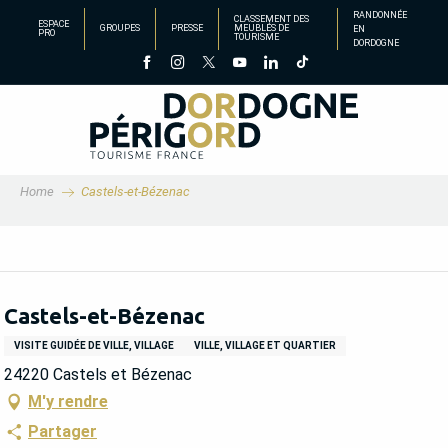
Aller
RANDONNÉE
CLASSEMENT DES
ESPACE
GROUPES
PRESSE
MEUBLÉS DE
EN
au
PRO
TOURISME
DORDOGNE
contenu
principal
Home
Castels-et-Bézenac
Castels-et-Bézenac
VISITE GUIDÉE DE VILLE, VILLAGE
VILLE, VILLAGE ET QUARTIER
24220 Castels et Bézenac
M'y rendre
Partager