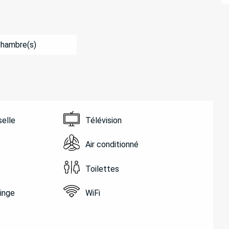
Chambre(s)
selle
Télévision
Air conditionné
Toilettes
linge
WiFi