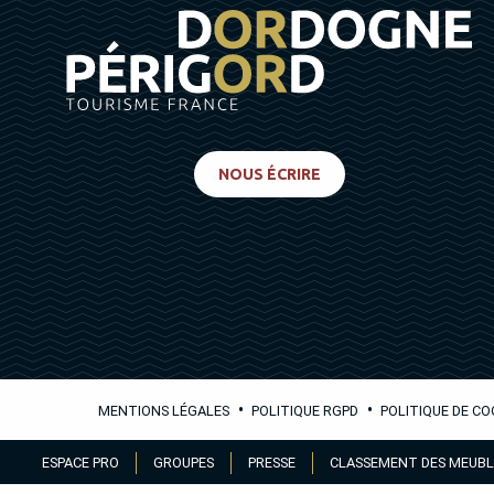
NOUS ÉCRIRE
•
•
MENTIONS LÉGALES
POLITIQUE RGPD
POLITIQUE DE CO
Aller
ESPACE PRO
GROUPES
PRESSE
CLASSEMENT DES MEUBL
au