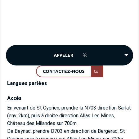
APPELER
CONTACTEZ-NOUS
Langues parlées
Langues parlées
Accès
Accès
En venant de St Cyprien, prendre la N703 direction Sarlat
(env. 2km), puis à droite direction Allas Les Mines,
Château des Milandes sur 700m.
De Beynac, prendre D703 en direction de Bergerac, St
Cyprien, puis à gauche vers Allas Les Mines, sur 700m