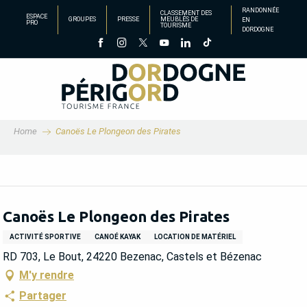
Aller
RANDONNÉE
CLASSEMENT DES
ESPACE
GROUPES
PRESSE
MEUBLÉS DE
EN
au
PRO
TOURISME
DORDOGNE
contenu
principal
Home
Canoës Le Plongeon des Pirates
Canoës Le Plongeon des Pirates
ACTIVITÉ SPORTIVE
CANOÉ KAYAK
LOCATION DE MATÉRIEL
RD 703, Le Bout, 24220 Bezenac, Castels et Bézenac
M'y rendre
Partager