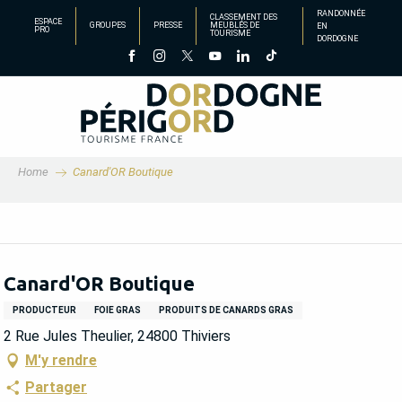
Aller
RANDONNÉE
CLASSEMENT DES
ESPACE
GROUPES
PRESSE
MEUBLÉS DE
EN
au
PRO
TOURISME
DORDOGNE
contenu
principal
Home
Canard'OR Boutique
Canard'OR Boutique
PRODUCTEUR
FOIE GRAS
PRODUITS DE CANARDS GRAS
2 Rue Jules Theulier, 24800 Thiviers
M'y rendre
Partager