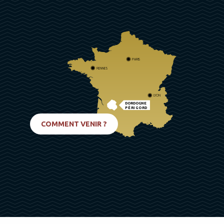
PARIS
RENNES
LYON
DORDOGNE
PÉRIGORD
BIARRITZ
COMMENT VENIR ?