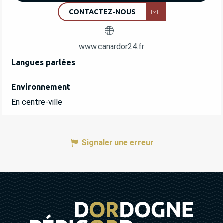
CONTACTEZ-NOUS
www.canardor24.fr
Langues parlées
Langues parlées
Environnement
Environnement
En centre-ville
Signaler une erreur