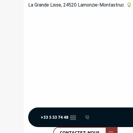
La Grande Lisse, 24520 Lamonzie-Montastruc
+33 5 53 74 48
▒▒
CONTACTEZ-NOUS