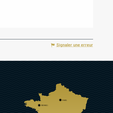
Signaler une erreur
PARIS
RENNES