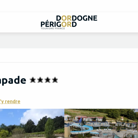
apade
'y rendre