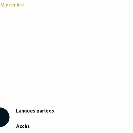
M'y rendre
Langues parlées
Langues parlées
Accès
Accès