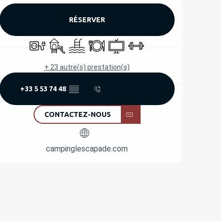
RÉSERVER
Branchements électriques
Jeux pour enfants / Espace jeux
Piscine
Restaurant
Télévision
Salle de sport
+ 23 autre(s) prestation(s)
+33 5 53 74 48
▒▒
CONTACTEZ-NOUS
campinglescapade.com