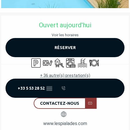
OUVERTURE ET COORDONNÉES
Ouvert aujourd'hui
Voir les horaires
RÉSERVER
Parking
Branchements électriques
Jeux pour enfants / Espace jeux
Lave linge
Piscine
Restaurant
+ 36 autre(s) prestation(s)
+33 5 53 28 52
▒▒
CONTACTEZ-NOUS
www.lespialades.com