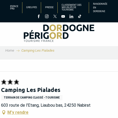
Aller
RANDONNÉE
CLASSEMENT DES
ESPACE
GROUPES
PRESSE
MEUBLÉS DE
EN
au
PRO
TOURISME
DORDOGNE
contenu
principal
Home
Camping Les Pialades
Camping Les Pialades
TERRAIN DE CAMPING CLASSÉ - TOURISME
603 route de l'Etang, Liaubou bas, 24250 Nabirat
M'y rendre