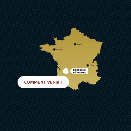
PARIS
RENNES
LYON
DORDOGNE
PÉRIGORD
BIARRITZ
COMMENT VENIR ?