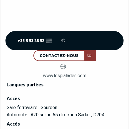
+33 5 53 28 52
▒▒
CONTACTEZ-NOUS
www.lespialades.com
Langues parlées
Langues parlées
Accès
Accès
Gare ferroviaire : Gourdon
Autoroute : A20 sortie 55 direction Sarlat , D704
Accès
Accès