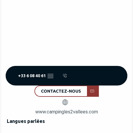
+33 6 08 40 61
▒▒
CONTACTEZ-NOUS
www.campingles2vallees.com
Langues parlées
Langues parlées