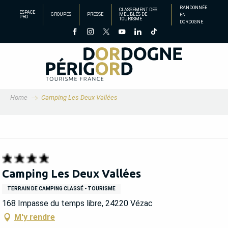
Aller
RANDONNÉE
CLASSEMENT DES
ESPACE
GROUPES
PRESSE
MEUBLÉS DE
EN
au
PRO
TOURISME
DORDOGNE
contenu
principal
Home
Camping Les Deux Vallées
Camping Les Deux Vallées
TERRAIN DE CAMPING CLASSÉ - TOURISME
168 Impasse du temps libre, 24220 Vézac
M'y rendre