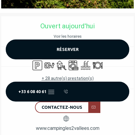
OUVERTURE ET COORDONNÉES
Ouvert aujourd'hui
Voir les horaires
RÉSERVER
Parking
Branchements électriques
Jeux pour enfants / Espace jeux
Lave linge
Piscine
Restaurant
+ 28 autre(s) prestation(s)
+33 6 08 40 61
▒▒
CONTACTEZ-NOUS
www.campingles2vallees.com