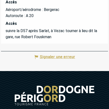
Accès
Accès
Aéroport/aérodrome : Bergerac
Autoroute : A 20
Accès
Accès
suivre la D57 après Sarlat, à Vezac tourner à lieu dit la
gare, rue Robert Fouskman
Signaler une erreur