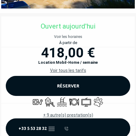
OUVERTURE ET COORDONNÉES
Ouvert aujourd'hui
Voir les horaires
À partir de
418,00 €
Location Mobil-Home / semaine
Voir tous les tarifs
RÉSERVER
Branchements électriques
Jeux pour enfants / Espace jeux
Piscine
Restaurant
Télévision
Animaux acceptés
+ 9 autre(s) prestation(s)
+33 5 53 28 32
▒▒