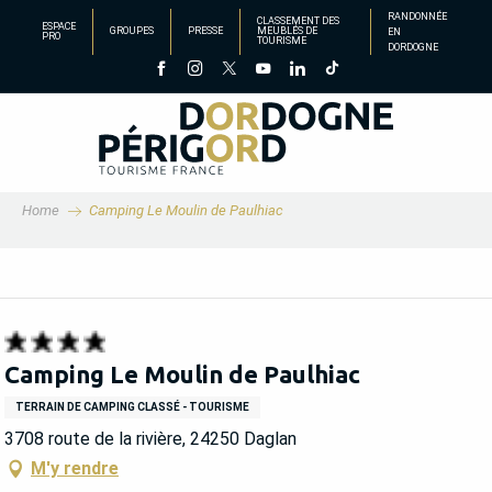
Aller
RANDONNÉE
CLASSEMENT DES
ESPACE
GROUPES
PRESSE
MEUBLÉS DE
EN
au
PRO
TOURISME
DORDOGNE
contenu
principal
Home
Camping Le Moulin de Paulhiac
Camping Le Moulin de Paulhiac
TERRAIN DE CAMPING CLASSÉ - TOURISME
3708 route de la rivière, 24250 Daglan
M'y rendre