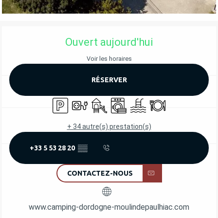
OUVERTURE ET COORDONNÉES
Ouvert aujourd'hui
Voir les horaires
RÉSERVER
Parking
Branchements électriques
Jeux pour enfants / Espace jeux
Lave linge
Piscine
Restaurant
+ 34 autre(s) prestation(s)
+33 5 53 28 20
▒▒
CONTACTEZ-NOUS
www.camping-dordogne-moulindepaulhiac.com