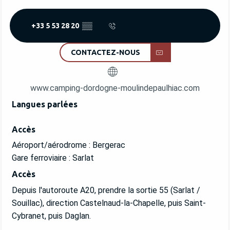
+33 5 53 28 20
▒▒
CONTACTEZ-NOUS
www.camping-dordogne-moulindepaulhiac.com
Langues parlées
Langues parlées
Accès
Accès
Aéroport/aérodrome : Bergerac
Gare ferroviaire : Sarlat
Accès
Accès
Depuis l'autoroute A20, prendre la sortie 55 (Sarlat /
Souillac), direction Castelnaud-la-Chapelle, puis Saint-
Cybranet, puis Daglan.