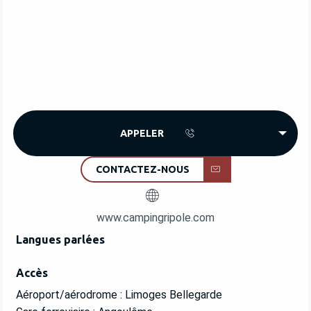
APPELER
CONTACTEZ-NOUS
www.campingripole.com
Langues parlées
Langues parlées
Accès
Accès
Aéroport/aérodrome : Limoges Bellegarde