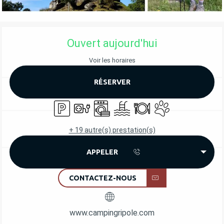
OUVERTURE ET COORDONNÉES
Ouvert aujourd'hui
Voir les horaires
RÉSERVER
Parking
Branchements électriques
Lave linge
Piscine
Restaurant
Animaux acceptés
+ 19 autre(s) prestation(s)
APPELER
CONTACTEZ-NOUS
www.campingripole.com