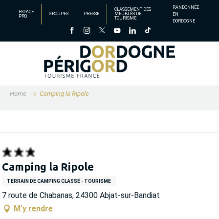
Aller
RANDONNÉE
CLASSEMENT DES
ESPACE
GROUPES
PRESSE
MEUBLÉS DE
EN
au
PRO
TOURISME
DORDOGNE
contenu
principal
Home
Camping la Ripole
Camping la Ripole
TERRAIN DE CAMPING CLASSÉ - TOURISME
7 route de Chabanas, 24300 Abjat-sur-Bandiat
M'y rendre