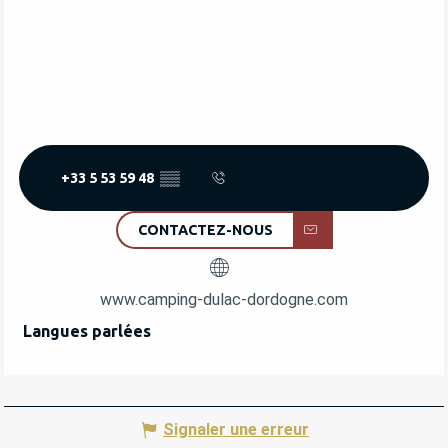
+33 5 53 59 48
▒▒
CONTACTEZ-NOUS
www.camping-dulac-dordogne.com
Langues parlées
Langues parlées
Signaler une erreur