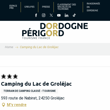
Aller
RANDONNÉE
CLASSEMENT DES
ESPACE
GROUPES
PRESSE
MEUBLÉS DE
EN
au
PRO
TOURISME
DORDOGNE
contenu
principal
Home
Camping du Lac de Groléjac
Camping du Lac de Groléjac
TERRAIN DE CAMPING CLASSÉ - TOURISME
593 route de Nabirat, 24250 Groléjac
M'y rendre