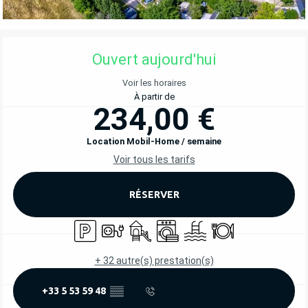
OUVERTURE ET COORDONNÉES
Ouvert aujourd'hui
Voir les horaires
À partir de
234,00 €
Location Mobil-Home / semaine
Voir tous les tarifs
RÉSERVER
Parking
Branchements électriques
Jeux pour enfants / Espace jeux
Lave linge
Piscine
Restaurant
+ 32 autre(s) prestation(s)
+33 5 53 59 48
▒▒