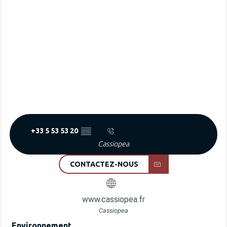
+33 5 53 53 20
▒▒
Cassiopea
CONTACTEZ-NOUS
www.cassiopea.fr
Cassiopea
Environnement
Environnement