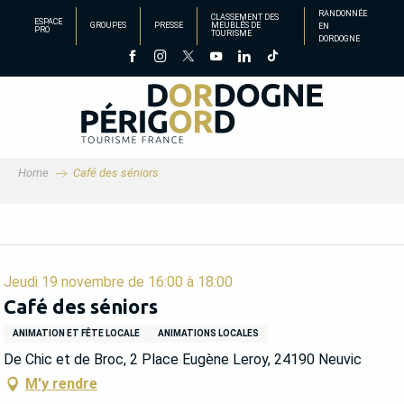
Aller
RANDONNÉE
CLASSEMENT DES
ESPACE
GROUPES
PRESSE
MEUBLÉS DE
EN
au
PRO
TOURISME
DORDOGNE
contenu
principal
Home
Café des séniors
Jeudi 19 novembre de 16:00 à 18:00
Café des séniors
ANIMATION ET FÊTE LOCALE
ANIMATIONS LOCALES
De Chic et de Broc, 2 Place Eugène Leroy, 24190 Neuvic
M'y rendre