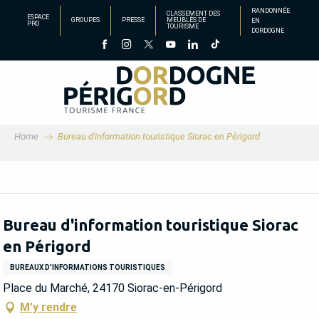
Aller
RANDONNÉE
CLASSEMENT DES
ESPACE
GROUPES
PRESSE
MEUBLÉS DE
EN
au
PRO
TOURISME
DORDOGNE
contenu
principal
Home
Bureau d'information touristique Siorac en Périgord
Bureau d'information touristique Siorac
en Périgord
BUREAUX D'INFORMATIONS TOURISTIQUES
Place du Marché, 24170 Siorac-en-Périgord
M'y rendre