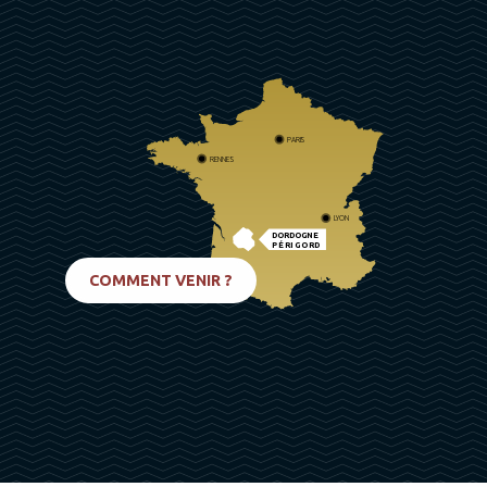
PARIS
RENNES
LYON
DORDOGNE
PÉRIGORD
BIARRITZ
COMMENT VENIR ?