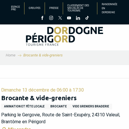
Aller
RANDONNÉE
CLASSEMENT DES
ESPACE
GROUPES
PRESSE
MEUBLÉS DE
EN
au
PRO
TOURISME
DORDOGNE
contenu
principal
Home
Brocante & vide-greniers
Dimanche 13 décembre de 06:00 à 17:30
Brocante & vide-greniers
ANIMATION ET FÊTE LOCALE
BROCANTE
VIDE GRENIERS BRADERIE
Parking le Gergovie, Route de Saint-Exupéry, 24310 Valeuil,
Brantôme en Périgord