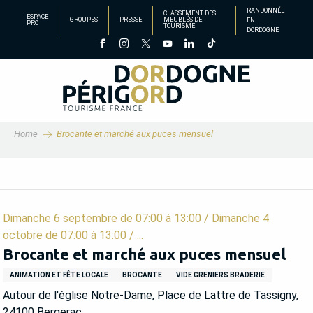
Aller
RANDONNÉE
CLASSEMENT DES
ESPACE
GROUPES
PRESSE
MEUBLÉS DE
EN
au
PRO
TOURISME
DORDOGNE
contenu
principal
Home
Brocante et marché aux puces mensuel
Dimanche 6 septembre de 07:00 à 13:00 / Dimanche 4
octobre de 07:00 à 13:00 / ...
Brocante et marché aux puces mensuel
ANIMATION ET FÊTE LOCALE
BROCANTE
VIDE GRENIERS BRADERIE
Autour de l'église Notre-Dame, Place de Lattre de Tassigny,
24100 Bergerac