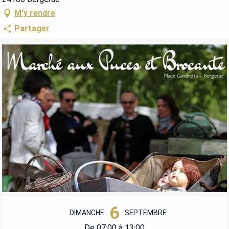
M'y rendre
Partager
OUVERTURE ET COORDONNÉES
6
DIMANCHE
SEPTEMBRE
De 07:00 à 13:00