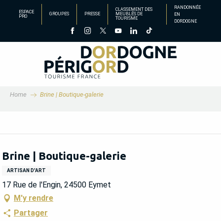
Aller
RANDONNÉE
CLASSEMENT DES
ESPACE
GROUPES
PRESSE
MEUBLÉS DE
EN
au
PRO
TOURISME
DORDOGNE
contenu
principal
Home
Brine | Boutique-galerie
Brine | Boutique-galerie
ARTISAN D'ART
17 Rue de l'Engin, 24500 Eymet
M'y rendre
Partager