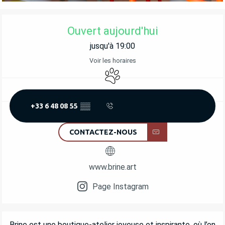
OUVERTURE ET COORDONNÉES
Ouvert aujourd'hui
jusqu'à 19:00
Voir les horaires
Animaux acceptés
+33 6 48 08 55
▒▒
CONTACTEZ-NOUS
www.brine.art
Page Instagram
DESCRIPTION
Brine est une boutique-atelier joyeuse et inspirante, où l’on 