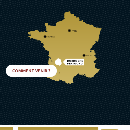
PARIS
RENNES
LYON
DORDOGNE
PÉRIGORD
COMMENT VENIR ?
BIARRITZ