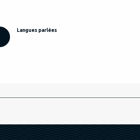
Langues parlées
Langues parlées