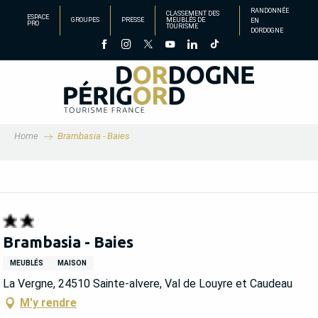
Aller
RANDONNÉE
CLASSEMENT DES
ESPACE
GROUPES
PRESSE
MEUBLÉS DE
EN
au
PRO
TOURISME
DORDOGNE
contenu
principal
Home
Brambasia - Baies
Brambasia - Baies
MEUBLÉS
MAISON
La Vergne, 24510 Sainte-alvere, Val de Louyre et Caudeau
M'y rendre