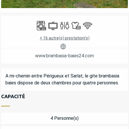
OUVERTURE ET COORDONNÉES
Lave linge
Télévision
Toilettes
Draps et linge
WiFi
+ 16 autre(s) prestation(s)
www.brambasia-baies24.com
DESCRIPTION
A mi-chemin entre Périgueux et Sarlat, le gite brambasia 
baies dispose de deux chambres pour quatre personnes.
CAPACITÉ
4 Personne(s)