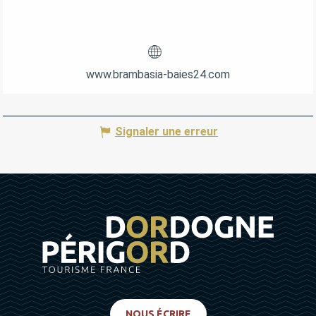
www.brambasia-baies24.com
Signaler une erreur
NOUS ÉCRIRE