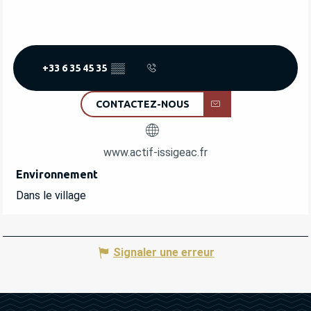
+33 6 35 45 35
▒▒
CONTACTEZ-NOUS
www.actif-issigeac.fr
Environnement
Environnement
Dans le village
Signaler une erreur