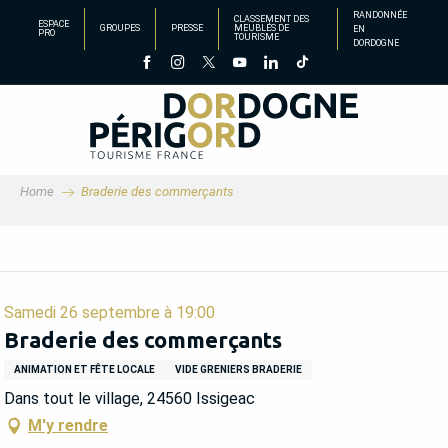
Aller
RANDONNÉE
CLASSEMENT DES
ESPACE
GROUPES
PRESSE
MEUBLÉS DE
EN
au
PRO
TOURISME
DORDOGNE
contenu
principal
Home
Braderie des commerçants
Samedi 26 septembre à 19:00
Braderie des commerçants
ANIMATION ET FÊTE LOCALE
VIDE GRENIERS BRADERIE
Dans tout le village, 24560 Issigeac
M'y rendre