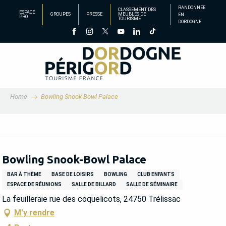
Aller
RANDONNÉE
CLASSEMENT DES
ESPACE
GROUPES
PRESSE
MEUBLÉS DE
EN
au
PRO
TOURISME
DORDOGNE
contenu
principal
Home
Bowling Snook-Bowl Palace
Bowling Snook-Bowl Palace
BAR À THÈME
BASE DE LOISIRS
BOWLING
CLUB ENFANTS
ESPACE DE RÉUNIONS
SALLE DE BILLARD
SALLE DE SÉMINAIRE
La feuilleraie rue des coquelicots, 24750 Trélissac
M'y rendre