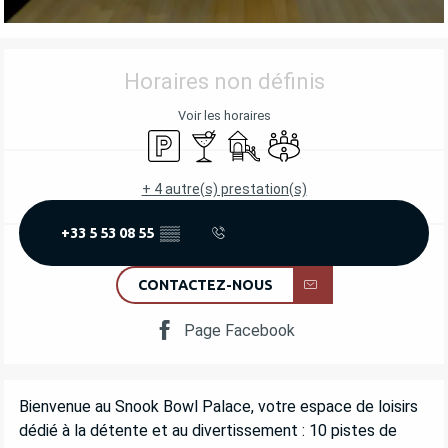
OUVERTURE ET COORDONNÉES
Horaires non définis
Voir les horaires
Parking
Bar / Buvette
Jeux pour enfants / Espace jeu
Salle de réunion
+ 4 autre(s) prestation(s)
+33 5 53 08 55
▒▒
CONTACTEZ-NOUS
Page Facebook
DESCRIPTION
Bienvenue au Snook Bowl Palace, votre espace de loisirs 
dédié à la détente et au divertissement : 10 pistes de 