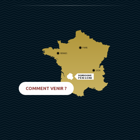
PARIS
RENNES
LYON
DORDOGNE
PÉRIGORD
BIARRITZ
COMMENT VENIR ?