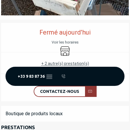
OUVERTURE ET COORDONNÉES
Fermé aujourd'hui
Voir les horaires
Boutique
+ 2 autre(s) prestation(s)
+33 9 83 87 36
▒▒
CONTACTEZ-NOUS
DESCRIPTION
Boutique de produits locaux
PRESTATIONS