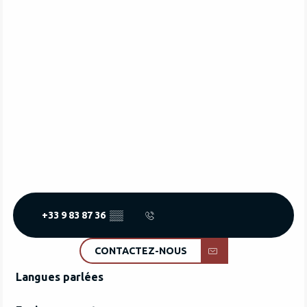
+33 9 83 87 36
▒▒
CONTACTEZ-NOUS
Langues parlées
Langues parlées