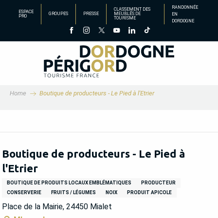
Aller
RANDONNÉE
CLASSEMENT DES
ESPACE
GROUPES
PRESSE
MEUBLÉS DE
EN
au
PRO
TOURISME
DORDOGNE
contenu
principal
Home
Boutique de producteurs - Le Pied à l'Etrier
Boutique de producteurs - Le Pied à
l'Etrier
BOUTIQUE DE PRODUITS LOCAUX EMBLÉMATIQUES
PRODUCTEUR
CONSERVERIE
FRUITS / LÉGUMES
NOIX
PRODUIT APICOLE
Place de la Mairie, 24450 Mialet