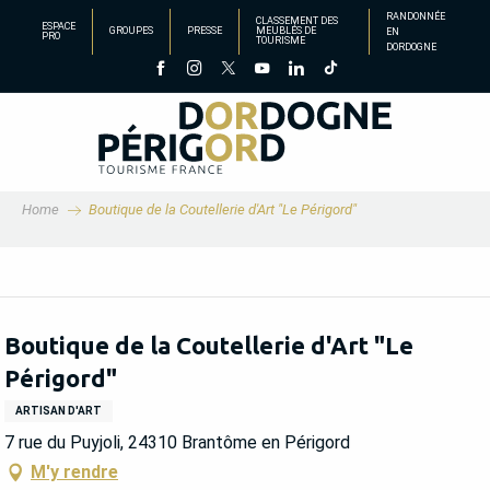
Aller
RANDONNÉE
CLASSEMENT DES
ESPACE
GROUPES
PRESSE
MEUBLÉS DE
EN
au
PRO
TOURISME
DORDOGNE
contenu
principal
Home
Boutique de la Coutellerie d'Art "Le Périgord"
Boutique de la Coutellerie d'Art "Le
Périgord"
ARTISAN D'ART
7 rue du Puyjoli, 24310 Brantôme en Périgord
M'y rendre