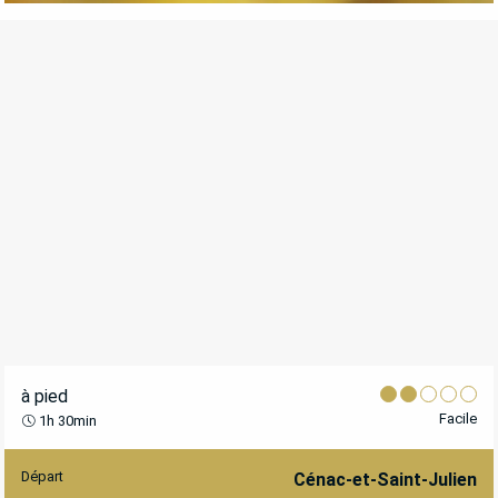
à pied
Facile
1h 30min
Départ
INFORMATIONS PRATIQUES
Cénac-et-Saint-Julien