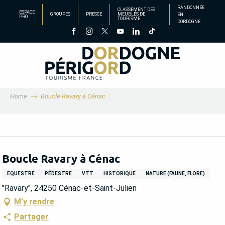
Aller
RANDONNÉE
CLASSEMENT DES
ESPACE
GROUPES
PRESSE
MEUBLÉS DE
EN
au
PRO
TOURISME
DORDOGNE
contenu
principal
Home
Boucle Ravary à Cénac
Boucle Ravary à Cénac
EQUESTRE
PÉDESTRE
VTT
HISTORIQUE
NATURE (FAUNE, FLORE)
"Ravary", 24250 Cénac-et-Saint-Julien
M'y rendre
Partager