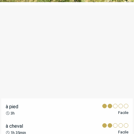
POINTS D'INTÉRÊT
à pied
Facile
3h
à cheval
Facile
1h 35min