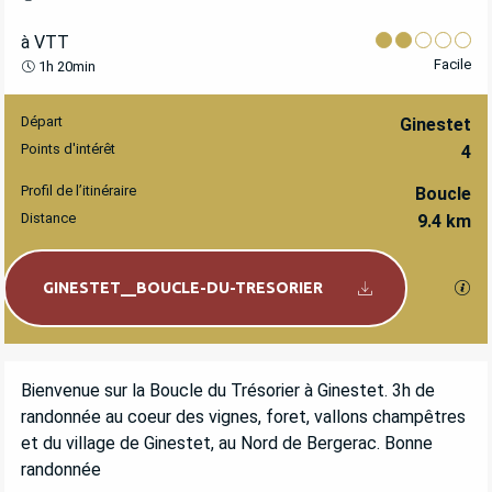
à VTT
Facile
1h 20min
Départ
INFORMATIONS PRATIQUES
Ginestet
Points d'intérêt
4
Profil de l’itinéraire
Boucle
Distance
9.4 km
Documentation
SEC
GINESTET__BOUCLE-DU-TRESORIER
DESCRIPTION
Bienvenue sur la Boucle du Trésorier à Ginestet. 3h de 
randonnée au coeur des vignes, foret, vallons champêtres 
et du village de Ginestet, au Nord de Bergerac. Bonne 
randonnée