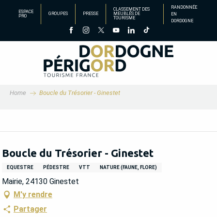
Aller
RANDONNÉE
CLASSEMENT DES
ESPACE
GROUPES
PRESSE
MEUBLÉS DE
EN
au
PRO
TOURISME
DORDOGNE
contenu
principal
Home
Boucle du Trésorier - Ginestet
Boucle du Trésorier - Ginestet
EQUESTRE
PÉDESTRE
VTT
NATURE (FAUNE, FLORE)
Mairie, 24130 Ginestet
M'y rendre
Partager