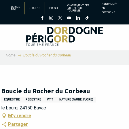
Aller
RANDONNÉE
CLASSEMENT DES
ESPACE
GROUPES
PRESSE
MEUBLÉS DE
EN
au
PRO
TOURISME
DORDOGNE
contenu
principal
Home
Boucle du Rocher du Corbeau
Boucle du Rocher du Corbeau
EQUESTRE
PÉDESTRE
VTT
NATURE (FAUNE, FLORE)
le bourg, 24150 Bayac
M'y rendre
Partager