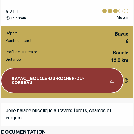
à VTT
Moyen
1h 40min
Départ
INFORMATIONS PRATIQUES
Bayac
Points d'intérêt
6
Profil de l’itinéraire
Boucle
Distance
12.0 km
Documentation
BAYAC__BOUCLE-DU-ROCHER-DU-
SEC
CORBEAU
DESCRIPTION
Jolie balade bucolique à travers forêts, champs et 
vergers.
DOCUMENTATION