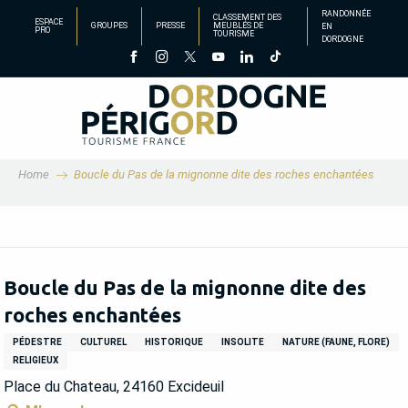
Aller
RANDONNÉE
CLASSEMENT DES
ESPACE
GROUPES
PRESSE
MEUBLÉS DE
EN
au
PRO
TOURISME
DORDOGNE
contenu
principal
Home
Boucle du Pas de la mignonne dite des roches enchantées
Boucle du Pas de la mignonne dite des
roches enchantées
PÉDESTRE
CULTUREL
HISTORIQUE
INSOLITE
NATURE (FAUNE, FLORE)
RELIGIEUX
Place du Chateau, 24160 Excideuil