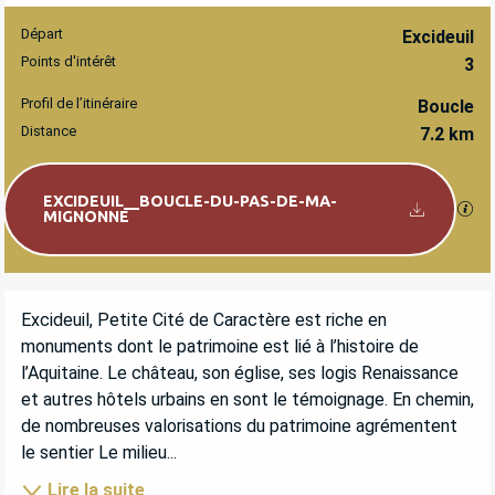
Départ
INFORMATIONS PRATIQUES
Excideuil
Points d'intérêt
3
Profil de l’itinéraire
Boucle
Distance
7.2 km
Documentation
EXCIDEUIL__BOUCLE-DU-PAS-DE-MA-
SEC
MIGNONNE
DESCRIPTION
Excideuil, Petite Cité de Caractère est riche en 
monuments dont le patrimoine est lié à l’histoire de 
l’Aquitaine. Le château, son église, ses logis Renaissance 
et autres hôtels urbains en sont le témoignage. En chemin, 
de nombreuses valorisations du patrimoine agrémentent 
le sentier Le milieu...
Lire la suite