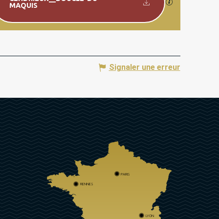
SECTIONS.TO
MAQUIS
Signaler une erreur
PARIS
RENNES
LYON