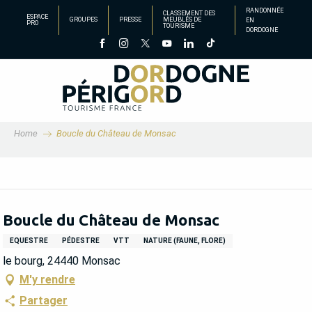
Aller
RANDONNÉE
CLASSEMENT DES
ESPACE
GROUPES
PRESSE
MEUBLÉS DE
EN
au
PRO
TOURISME
DORDOGNE
contenu
principal
Home
Boucle du Château de Monsac
Boucle du Château de Monsac
EQUESTRE
PÉDESTRE
VTT
NATURE (FAUNE, FLORE)
le bourg, 24440 Monsac
M'y rendre
Partager