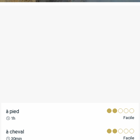
POINTS D'INTÉRÊT
à pied
Facile
1h
à cheval
Facile
30min