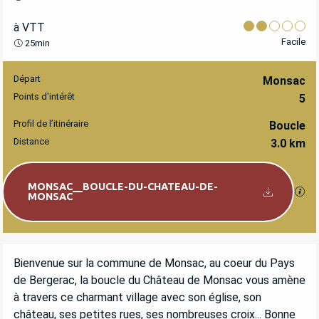
à VTT
Facile
25min
Départ
INFORMATIONS PRATIQUES
Monsac
Points d'intérêt
5
Profil de l’itinéraire
Boucle
Distance
3.0 km
Documentation
MONSAC__BOUCLE-DU-CHATEAU-DE-
SEC
MONSAC
DESCRIPTION
Bienvenue sur la commune de Monsac, au coeur du Pays 
de Bergerac, la boucle du Château de Monsac vous amène 
à travers ce charmant village avec son église, son 
château, ses petites rues, ses nombreuses croix... Bonne 