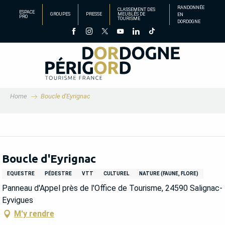
Aller
RANDONNÉE
CLASSEMENT DES
ESPACE
GROUPES
PRESSE
MEUBLÉS DE
EN
au
PRO
TOURISME
DORDOGNE
contenu
principal
Home
Boucle d'Eyrignac
Boucle d'Eyrignac
EQUESTRE
PÉDESTRE
VTT
CULTUREL
NATURE (FAUNE, FLORE)
Panneau d'Appel près de l'Office de Tourisme, 24590 Salignac-
Eyvigues
M'y rendre