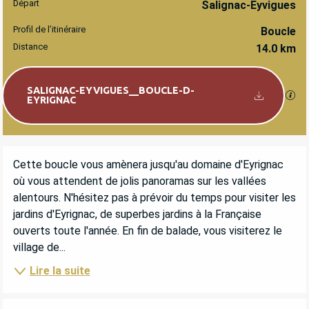
Départ
INFORMATIONS PRATIQUES
Salignac-Eyvigues
Profil de l’itinéraire
Boucle
Distance
14.0 km
Documentation
SALIGNAC-EYVIGUES__BOUCLE-D-
SEC
EYRIGNAC
DESCRIPTION
Cette boucle vous amènera jusqu'au domaine d'Eyrignac 
où vous attendent de jolis panoramas sur les vallées 
alentours. N'hésitez pas à prévoir du temps pour visiter les 
jardins d'Eyrignac, de superbes jardins à la Française 
ouverts toute l'année. En fin de balade, vous visiterez le 
village de...
Lire la suite