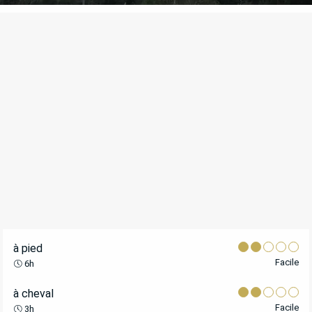
POINTS D'INTÉRÊT
à pied
Facile
6h
à cheval
Facile
3h