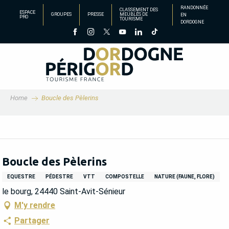
Aller
RANDONNÉE
CLASSEMENT DES
ESPACE
GROUPES
PRESSE
MEUBLÉS DE
EN
au
PRO
TOURISME
DORDOGNE
contenu
principal
Home
Boucle des Pèlerins
Boucle des Pèlerins
EQUESTRE
PÉDESTRE
VTT
COMPOSTELLE
NATURE (FAUNE, FLORE)
le bourg, 24440 Saint-Avit-Sénieur
M'y rendre
Partager