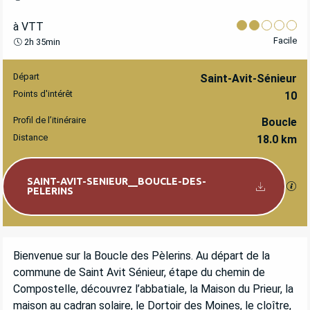
à VTT
Facile
2h 35min
Départ
INFORMATIONS PRATIQUES
Saint-Avit-Sénieur
Points d'intérêt
10
Profil de l’itinéraire
Boucle
Distance
18.0 km
Documentation
SAINT-AVIT-SENIEUR__BOUCLE-DES-
SEC
PELERINS
DESCRIPTION
Bienvenue sur la Boucle des Pèlerins. Au départ de la 
commune de Saint Avit Sénieur, étape du chemin de 
Compostelle, découvrez l’abbatiale, la Maison du Prieur, la 
maison au cadran solaire, le Dortoir des Moines, le cloître, 