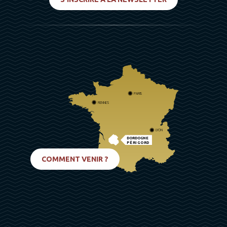
PARIS
RENNES
LYON
DORDOGNE
PÉRIGORD
BIARRITZ
COMMENT VENIR ?