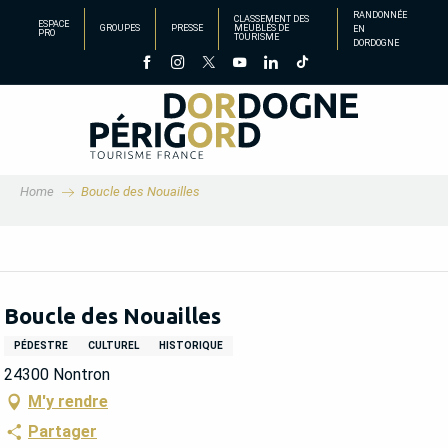
Aller
RANDONNÉE
CLASSEMENT DES
ESPACE
GROUPES
PRESSE
MEUBLÉS DE
EN
au
PRO
TOURISME
DORDOGNE
contenu
principal
Home
Boucle des Nouailles
Boucle des Nouailles
PÉDESTRE
CULTUREL
HISTORIQUE
24300 Nontron
M'y rendre
Partager