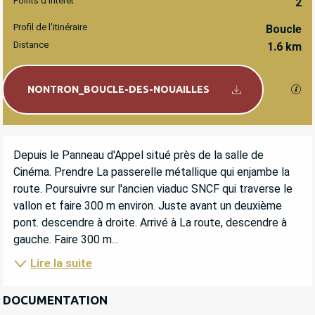
Points d'intérêt
2
Profil de l’itinéraire
Boucle
Distance
1.6 km
Documentation
SEC
NONTRON_BOUCLE-DES-NOUAILLES
DESCRIPTION
Depuis le Panneau d'Appel situé près de la salle de 
Cinéma. Prendre La passerelle métallique qui enjambe la 
route. Poursuivre sur l'ancien viaduc SNCF qui traverse le 
vallon et faire 300 m environ. Juste avant un deuxième 
pont. descendre à droite. Arrivé à La route, descendre à 
gauche. Faire 300 m...
Lire la suite
DOCUMENTATION