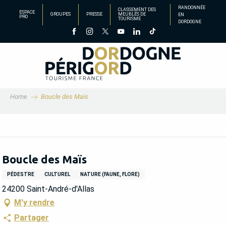
Aller
RANDONNÉE
CLASSEMENT DES
ESPACE
GROUPES
PRESSE
MEUBLÉS DE
EN
au
PRO
TOURISME
DORDOGNE
contenu
principal
Home
Boucle des Maïs
Boucle des Maïs
PÉDESTRE
CULTUREL
NATURE (FAUNE, FLORE)
24200 Saint-André-d'Allas
M'y rendre
Partager