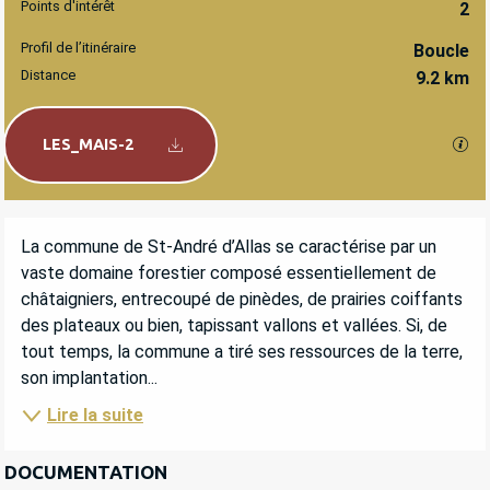
Points d'intérêt
2
Profil de l’itinéraire
Boucle
Distance
9.2 km
Documentation
SEC
LES_MAIS-2
DESCRIPTION
La commune de St-André d’Allas se caractérise par un 
vaste domaine forestier composé essentiellement de 
châtaigniers, entrecoupé de pinèdes, de prairies coiffants 
des plateaux ou bien, tapissant vallons et vallées. Si, de 
tout temps, la commune a tiré ses ressources de la terre, 
son implantation...
Lire la suite
DOCUMENTATION