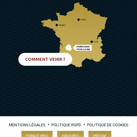
PARIS
RENNES
LYON
DORDOGNE
PÉRIGORD
BIARRITZ
COMMENT VENIR ?
•
•
MENTIONS LÉGALES
POLITIQUE RGPD
POLITIQUE DE COOKIES
ESPACE PRO
GROUPES
PRESSE