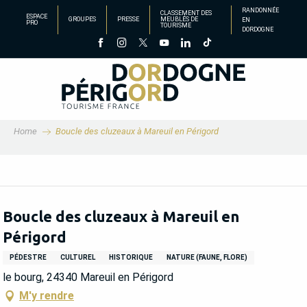
Aller
RANDONNÉE
CLASSEMENT DES
ESPACE
GROUPES
PRESSE
MEUBLÉS DE
EN
au
PRO
TOURISME
DORDOGNE
contenu
principal
Home
Boucle des cluzeaux à Mareuil en Périgord
Boucle des cluzeaux à Mareuil en
Périgord
PÉDESTRE
CULTUREL
HISTORIQUE
NATURE (FAUNE, FLORE)
le bourg, 24340 Mareuil en Périgord
M'y rendre