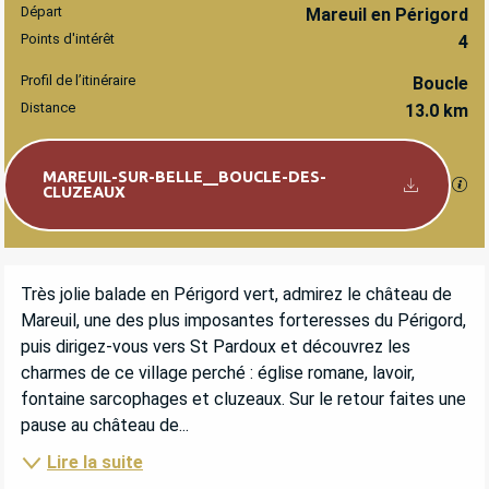
Départ
INFORMATIONS PRATIQUES
Mareuil en Périgord
Points d'intérêt
4
Profil de l’itinéraire
Boucle
Distance
13.0 km
Documentation
MAREUIL-SUR-BELLE__BOUCLE-DES-
SEC
CLUZEAUX
DESCRIPTION
Très jolie balade en Périgord vert, admirez le château de 
Mareuil, une des plus imposantes forteresses du Périgord, 
puis dirigez-vous vers St Pardoux et découvrez les 
charmes de ce village perché : église romane, lavoir, 
fontaine sarcophages et cluzeaux. Sur le retour faites une 
pause au château de...
Lire la suite