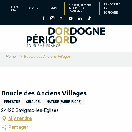
Aller
RANDONNÉE
CLASSEMENT DES
ESPACE
GROUPES
PRESSE
MEUBLÉS DE
EN
au
PRO
TOURISME
DORDOGNE
contenu
principal
Home
Boucle des Anciens Villages
Boucle des Anciens Villages
PÉDESTRE
CULTUREL
NATURE (FAUNE, FLORE)
24420 Savignac-les-Églises
M'y rendre
Partager