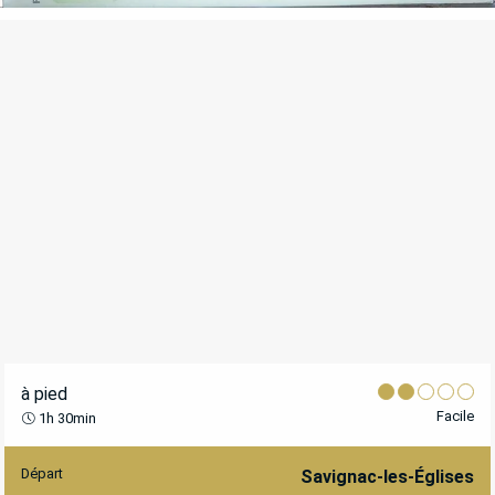
à pied
Facile
1h 30min
Départ
INFORMATIONS PRATIQUES
Savignac-les-Églises