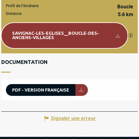
Profil de l’itinéraire
Boucle
Distance
5.6 km
Documentation
SAVIGNAC-LES-EGLISES__BOUCLE-DES-
SEC
ANCIENS-VILLAGES
DOCUMENTATION
PDF - VERSION FRANÇAISE
Signaler une erreur