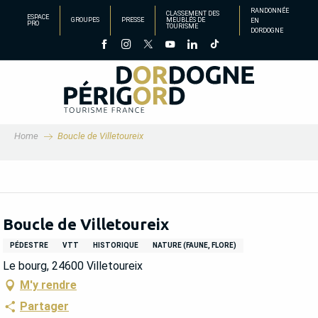
Aller
RANDONNÉE
CLASSEMENT DES
ESPACE
GROUPES
PRESSE
MEUBLÉS DE
EN
au
PRO
TOURISME
DORDOGNE
contenu
principal
Home
Boucle de Villetoureix
Boucle de Villetoureix
PÉDESTRE
VTT
HISTORIQUE
NATURE (FAUNE, FLORE)
Le bourg, 24600 Villetoureix
M'y rendre
Partager