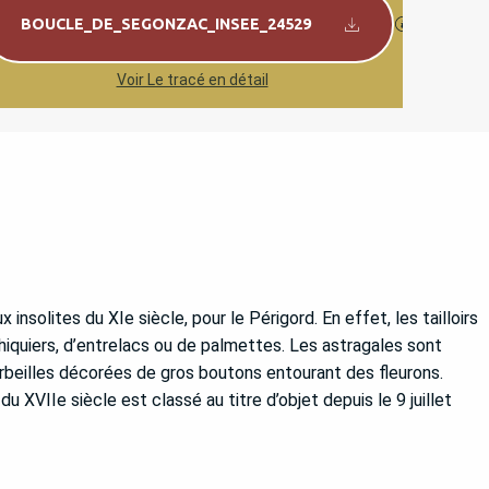
Documentation
SECTIONS.
BOUCLE_DE_SEGONZAC_INSEE_24529
Voir Le tracé en détail
insolites du XIe siècle, pour le Périgord. En effet, les tailloirs
iquiers, d’entrelacs ou de palmettes. Les astragales sont
rbeilles décorées de gros boutons entourant des fleurons.
du XVIIe siècle est classé au titre d’objet depuis le 9 juillet