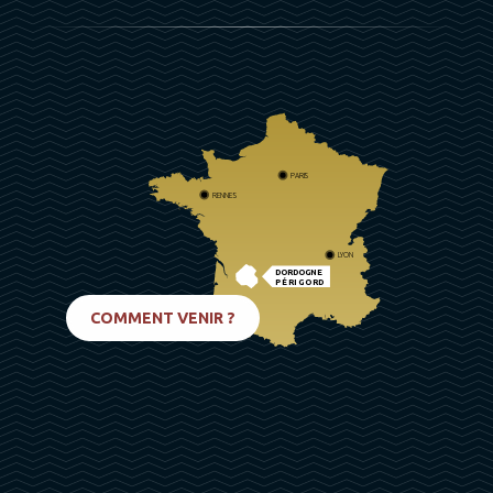
PARIS
RENNES
LYON
DORDOGNE
PÉRIGORD
BIARRITZ
COMMENT VENIR ?