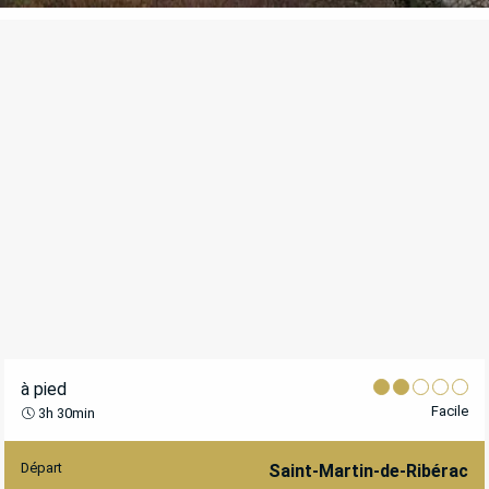
POINTS D'INTÉRÊT
à pied
Facile
3h 30min
Départ
INFORMATIONS PRATIQUES
Saint-Martin-de-Ribérac