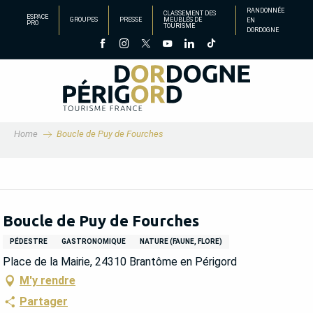
Aller
RANDONNÉE
CLASSEMENT DES
ESPACE
GROUPES
PRESSE
MEUBLÉS DE
EN
au
PRO
TOURISME
DORDOGNE
contenu
principal
Home
Boucle de Puy de Fourches
Boucle de Puy de Fourches
PÉDESTRE
GASTRONOMIQUE
NATURE (FAUNE, FLORE)
Place de la Mairie, 24310 Brantôme en Périgord
M'y rendre
Partager