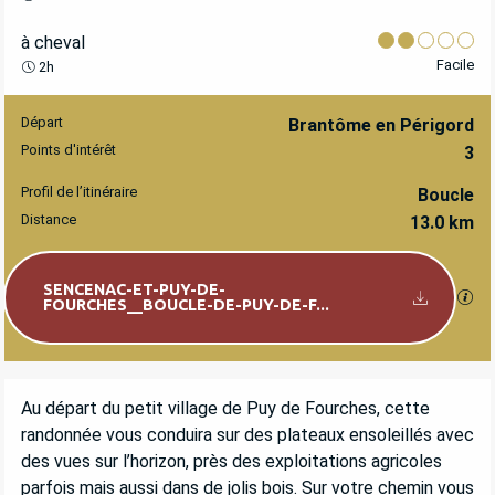
à cheval
Facile
2h
Départ
INFORMATIONS PRATIQUES
Brantôme en Périgord
Points d'intérêt
3
Profil de l’itinéraire
Boucle
Distance
13.0 km
Documentation
SENCENAC-ET-PUY-DE-
SEC
FOURCHES__BOUCLE-DE-PUY-DE-F...
DESCRIPTION
Au départ du petit village de Puy de Fourches, cette 
randonnée vous conduira sur des plateaux ensoleillés avec 
des vues sur l’horizon, près des exploitations agricoles 
parfois mais aussi dans de jolis bois. Sur votre chemin vous 