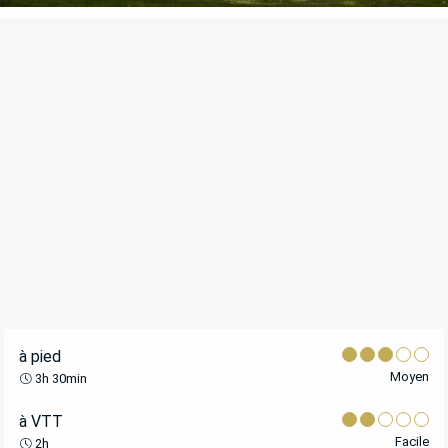
POINTS D'INTÉRÊT
à pied
Moyen
3h 30min
à VTT
Facile
2h