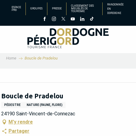
Aller
RANDONNÉE
CLASSEMENT DES
ESPACE
GROUPES
PRESSE
MEUBLÉS DE
EN
au
PRO
TOURISME
DORDOGNE
contenu
principal
Home
Boucle de Pradelou
Boucle de Pradelou
PÉDESTRE
NATURE (FAUNE, FLORE)
24190 Saint-Vincent-de-Connezac
M'y rendre
Partager