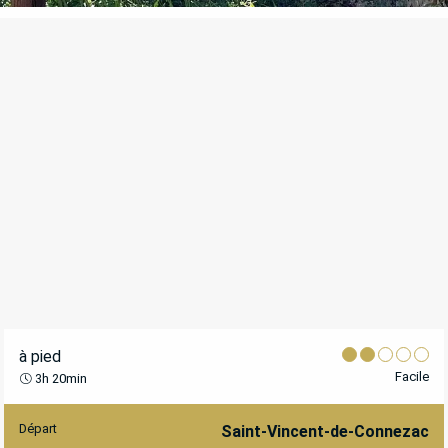
à pied
Facile
3h 20min
Départ
INFORMATIONS PRATIQUES
Saint-Vincent-de-Connezac