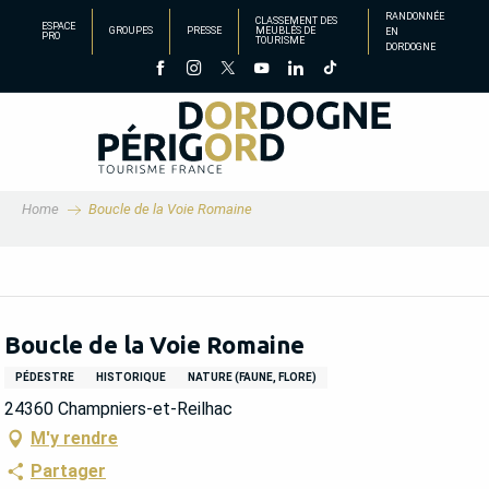
Aller
RANDONNÉE
CLASSEMENT DES
ESPACE
GROUPES
PRESSE
MEUBLÉS DE
EN
au
PRO
TOURISME
DORDOGNE
contenu
principal
Home
Boucle de la Voie Romaine
Boucle de la Voie Romaine
PÉDESTRE
HISTORIQUE
NATURE (FAUNE, FLORE)
24360 Champniers-et-Reilhac
M'y rendre
Partager