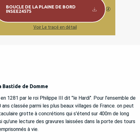
Documentation
BOUCLE DE LA PLAINE DE BORD
SECTIONS.TO
INSEE24575
Voir Le tracé en détail
la Bastide de Domme
1281 par le roi Philippe III dit "le Hardi". Pour l'ensemble de
 ans classée parmi les plus beaux villages de France. on peut
aculaire grotte à concrétions qui s'étend sur 400m de long
si qu'une lecture des gravures laissées dans la porte des tours
emprisonnés à vie.