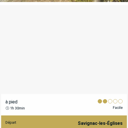
à pied
Facile
1h 30min
Départ
INFORMATIONS PRATIQUES
Savignac-les-Églises