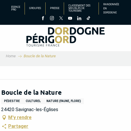
Aller
RANDONNÉE
CLASSEMENT DES
ESPACE
GROUPES
PRESSE
MEUBLÉS DE
EN
au
PRO
TOURISME
DORDOGNE
contenu
principal
Home
Boucle de la Nature
Boucle de la Nature
PÉDESTRE
CULTUREL
NATURE (FAUNE, FLORE)
24420 Savignac-les-Églises
M'y rendre
Partager