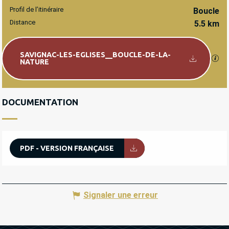
Profil de l’itinéraire
Boucle
Distance
5.5 km
Documentation
SAVIGNAC-LES-EGLISES__BOUCLE-DE-LA-
SEC
NATURE
DOCUMENTATION
PDF - VERSION FRANÇAISE
Signaler une erreur